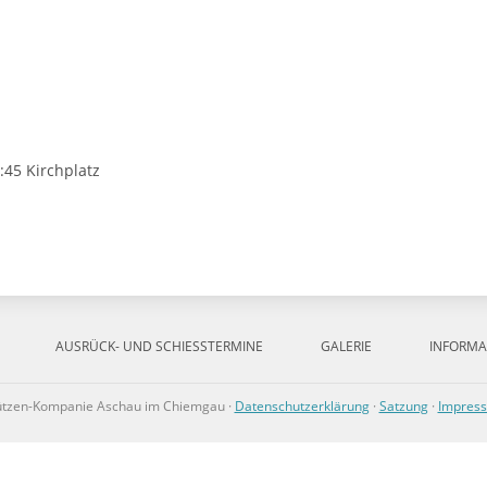
:45 Kirchplatz
AUSRÜCK- UND SCHIESSTERMINE
GALERIE
INFORMA
ützen-Kompanie Aschau im Chiemgau ·
Datenschutzerklärung
·
Satzung
·
Impres